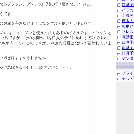
ならブラッシングを。洗口剤に頼り過ぎないように」
口臭予
バラの
うです。
ナタデ
市販の
の健康を害さないように気を付けて使いたいものです。
薬用ピ
ブレス
るのには、イソジンを使う方法もあるのだそうです。イソジンと
電動歯
がい薬ですが、その殺菌作用を口臭の予防に応用する訳ですね。
口臭予
ールが入っているのですが、刺激の程度は低いと言われていま
消臭キ
口臭予
い過ぎはすすめられません。
デンタ
るは及ばざるが如し」なのですね・・・。
プライ
美容・