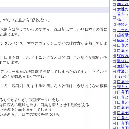
赤ちゃ
女性の
舌苔（
係
、ずらりと並ぶ洗口剤の数々。
便秘と
以来購入は控えているのですが、洗口剤はすっかり日本人の間に
コーヒ
と感じます。
歯槽膿
虫歯と
デンタルリンス、マウスウォッシュなどの呼び方が定着していま
口臭の
口臭を
寝起き
防、口臭予防、ホワイトニングなど目的に応じた様々な銘柄があ
親知ら
れています。
空腹時
唾液と
いアルコール系の洗口剤で辟易してしまったのですが、マイルド
ものも多数あるようですね。
うがい
口臭外
ところ、洗口剤に対する歯医者さんの評価は、余り高くない模様
漢方で
口臭予
口臭と
るものが多いが、実証データに乏しい
口臭と
は口腔内の乾燥を招き、口臭を増大させる危険がある
口臭予
い過ぎると歯を溶かしてしまう
口臭予
い過ぎると、口内の粘膜を傷つける
口臭と
口臭予
口臭予