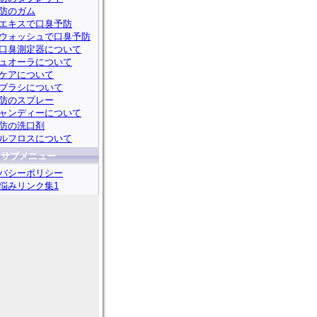
防のガム
エキスで口臭予防
ウォッシュで口臭予防
口臭測定器について
ュオーラについて
ケアについて
ブラシについて
防のスプレー
ャンディーについて
防の洗口剤
ルフロスについて
サブメニュー
バシーポリシー
悩みリンク集1