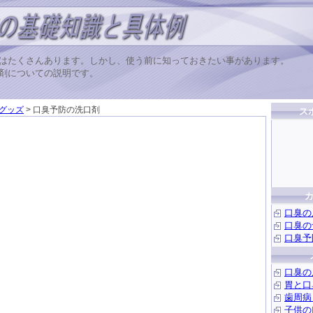
はたくさんあります。しかし、使う前に知っておきたい事があります。
剤についての説明です。
グッズ
> 口臭予防の洗口剤
ス
口臭の
口臭の
口臭予
口臭の
胃と口
歯周病
子供の