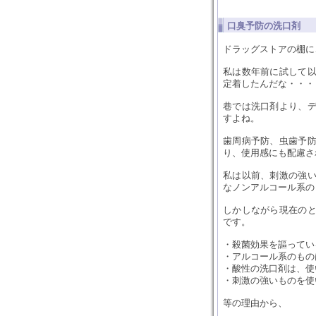
口臭予防の洗口剤
ドラッグストアの棚に
私は数年前に試して
定着したんだな・・・
巷では洗口剤より、
すよね。
歯周病予防、虫歯予
り、使用感にも配慮さ
私は以前、刺激の強
なノンアルコール系の
しかしながら現在の
です。
・殺菌効果を謳ってい
・アルコール系のもの
・酸性の洗口剤は、使
・刺激の強いものを使
等の理由から、