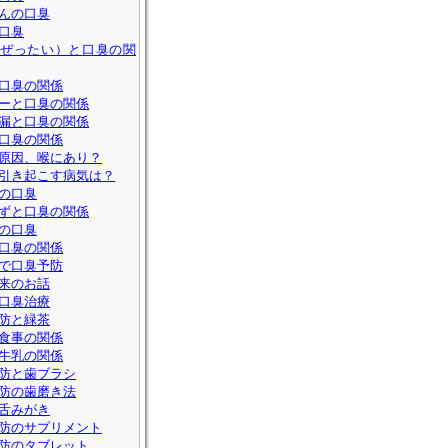
んの口臭
口臭
ぜったい）と口臭の関
口臭の関係
ーと口臭の関係
漏と口臭の関係
口臭の関係
原因、喉にあり？
引き起こす病気は？
の口臭
ずと口臭の関係
の口臭
口臭の関係
で口臭予防
来のお話
口臭治療
防と緑茶
食事の関係
牛乳の関係
防と歯ブラシ
防の歯磨き法
舌みがき
防のサプリメント
防のタブレット