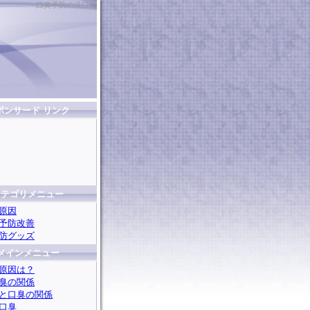
口臭予防の洗口剤
ポンサード リンク
カテゴリメニュー
原因
予防改善
防グッズ
メインメニュー
原因は？
臭の関係
と口臭の関係
口臭